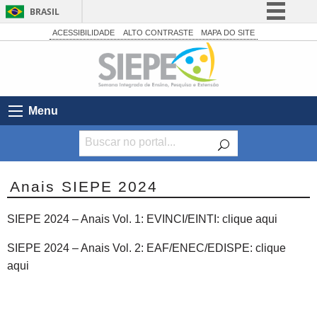
BRASIL
Simplifique!
ACESSIBILIDADE
ALTO CONTRASTE
MAPA DO SITE
Comunica BR
Participe
Acesso à informação
Menu
Legislação
Canais
Anais SIEPE 2024
SIEPE 2024 – Anais Vol. 1: EVINCI/EINTI: clique aqui
SIEPE 2024 – Anais Vol. 2: EAF/ENEC/EDISPE: clique
aqui