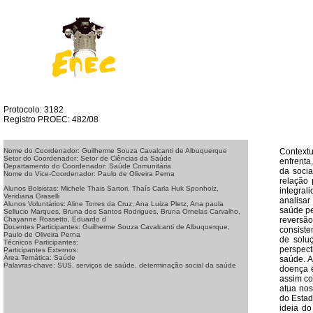
Protocolo: 3182
Registro PROEC: 482/08
Contextu
Nome do Coordenador: Guilherme Souza Cavalcanti de Albuquerque
Setor do Coordenador: Setor de Ciências da Saúde
enfrenta
Departamento do Coordenador: Saúde Comunitária
da soci
Nome do Vice-Coordenador: Paulo de Oliveira Perna
relação 
Alunos Bolsistas: Michele Thais Sartori, Thaís Carla Huk Sponholz,
integral
Veridiana Graselli
analisar
Alunos Voluntários: Aline Torres da Cruz, Ana Luiza Pletz, Ana paula
saúde pe
Sellucio Marques, Bruna dos Santos Rodrigues, Bruna Ornelas Carvalho,
reversã
Chayanne Rossetto, Eduardo d
Docentes Participantes: Guilherme Souza Cavalcanti de Albuquerque,
consiste
Paulo de Oliveira Perna
de soluç
Técnicos Participantes:
perspect
Participantes Externos:
Área Temática: Saúde
saúde. A
Palavras-chave: SUS, serviços de saúde, determinação social da saúde
doença e
assim co
atua nos
do Estad
ideia d