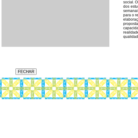
social. 
dos estu
semanais
para o r
elaboraç
proposta
capacid
realidad
qualidad