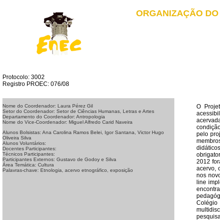
ORGANIZAÇÃO DO 
Protocolo: 3002
Registro PROEC: 076/08
O Proje
Nome do Coordenador: Laura Pérez Gil
Setor do Coordenador: Setor de Ciências Humanas, Letras e Artes
acessib
Departamento do Coordenador: Antropologia
acervada
Nome do Vice-Coordenador: Miguel Alfredo Carid Naveira
condição
Alunos Bolsistas: Ana Carolina Ramos Belei, Igor Santana, Victor Hugo
pelo pro
Oliveira Silva
membros
Alunos Voluntários:
didático
Docentes Participantes:
obrigato
Técnicos Participantes:
Participantes Externos: Gustavo de Godoy e Silva
2012 for
Área Temática: Cultura
acervo, 
Palavras-chave: Etnologia, acervo etnográfico, exposição
nos novo
line imp
encontr
pedagóg
Colégio
multidis
pesquisa