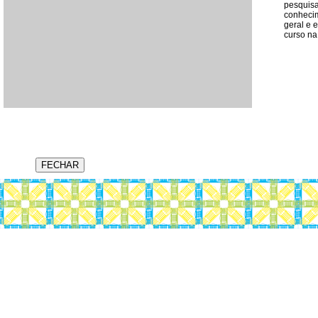
pesquis
conhecim
geral e 
curso na