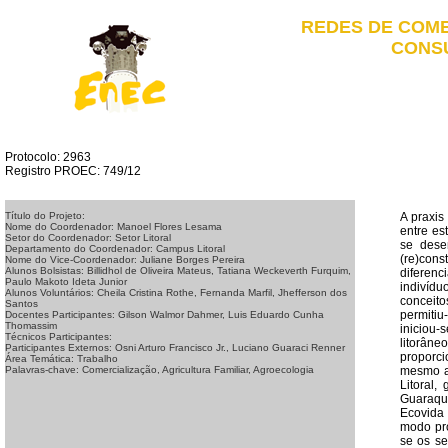
REDES DE COME
CONS
Protocolo: 2963
Registro PROEC: 749/12
A praxis
Título do Projeto:
Nome do Coordenador: Manoel Flores Lesama
entre es
Setor do Coordenador: Setor Litoral
se dese
Departamento do Coordenador: Campus Litoral
(re)cons
Nome do Vice-Coordenador: Juliane Borges Pereira
Alunos Bolsistas: Billidhol de Oliveira Mateus, Tatiana Weckeverth Furquim,
diferenc
Paulo Makoto Ideta Junior
indivídu
Alunos Voluntários: Cheila Cristina Rothe, Fernanda Marfil, Jhefferson dos
conceito
Santos
permitiu
Docentes Participantes: Gilson Walmor Dahmer, Luis Eduardo Cunha
Thomassim
iniciou-
Técnicos Participantes:
litorân
Participantes Externos: Osni Arturo Francisco Jr., Luciano Guaraci Renner
proporci
Área Temática: Trabalho
mesmo an
Palavras-chave: Comercialização, Agricultura Familiar, Agroecologia
Litoral,
Guaraque
Ecovida 
modo pro
se os se