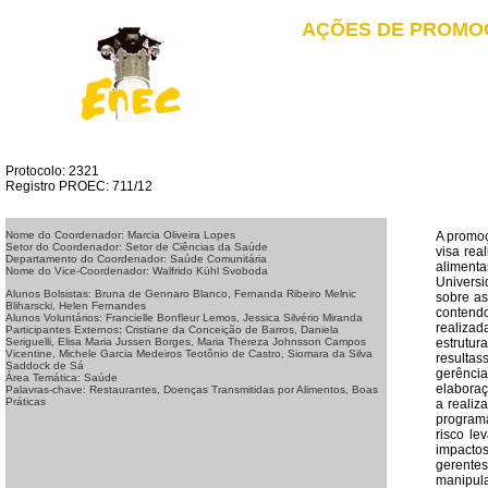
AÇÕES DE PROMOÇ
Protocolo: 2321
Registro PROEC: 711/12
A promoç
Nome do Coordenador: Marcia Oliveira Lopes
Setor do Coordenador: Setor de Ciências da Saúde
visa rea
Departamento do Coordenador: Saúde Comunitária
alimenta
Nome do Vice-Coordenador: Walfrido Kühl Svoboda
Universi
Alunos Bolsistas: Bruna de Gennaro Blanco, Fernanda Ribeiro Melnic
sobre as
Bliharscki, Helen Fernandes
contend
Alunos Voluntários: Francielle Bonfleur Lemos, Jessica Silvério Miranda
realiza
Participantes Externos
:
Cristiane da Conceição de Barros, Daniela
estrutur
Seriguelli,
Elisa Maria Jussen Borges, Maria Thereza Johnsson Campos
Vicentine, Michele Garcia Medeiros Teotônio de Castro, Siomara da Silva
resultas
Saddock de Sá
gerência
Área Temática: Saúde
elaboraç
Palavras-chave: Restaurantes, Doenças Transmitidas por Alimentos, Boas
Práticas
a realiz
programa
risco le
impacto
gerentes
manipula