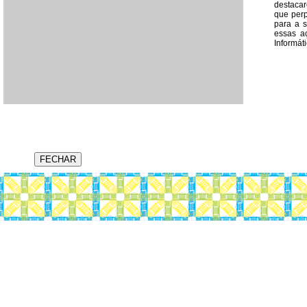
destacar
que perp
para a s
essas a
Informát