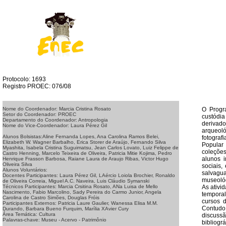
Protocolo: 1693
Registro PROEC: 076/08
O Progr
Nome do Coordenador: Marcia Cristina Rosato
Setor do Coordenador: PROEC
custódia
Departamento do Coordenador: Antropologia
derivado
Nome do Vice-Coordenador: Laura Pérez Gil
arqueoló
Alunos Bolsistas:Aline Fernanda Lopes, Ana Carolina Ramos Belei,
fotograf
Elizabeth W. Wagner Barbalho, Erica Storer de Araújo, Fernando Silva
Popular
Myashita, Isabela Cristina Suguimatsu, Jean Carlos Lovato, Luiz Felippe de
coleções
Castro Henning, Marcelo Teixeira de Oliveira, Patricia Mitie Kojima, Pedro
alunos i
Henrique Frasson Barbosa, Raiane Laura de Araujo Ribas, Victor Hugo
Oliveira Silva
sociais,
Alunos Voluntários:
salvagua
Docentes Participantes: Laura Pérez Gil, LAércio Loiola Brochier, Ronaldo
museológ
de Oliveira Correia, Miguel A.C. Naveira, Luis Cláudio Symanski
As ativi
Técnicos Participantes: Marcia Crsitina Rosato, ANa Luisa de Mello
Nascimento, Fabio Marcolino, Sady Pereira do Carmo Junior, Angela
temporal
Carolina de Castro Simões, Douglas Fróis
cursos 
Participantes Externos: Patricia Laure Gaulier, Wanessa Elisa M.M.
Contudo
Durando, Barbara Bueno Furquim, Marília XAvier Cury
Área Temática: Cultura
discussã
Palavras-chave: Museu - Acervo - Patrimônio
bibliogr