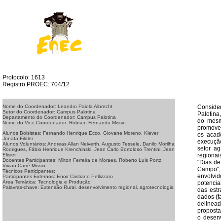
Protocolo: 1613
Registro PROEC: 704/12
Conside
Nome do Coordenador: Leandro Paiola Albrecht
Setor do Coordenador: Campus Palotina
Palotina
Departamento do Coordenador: Campus Palotina
do mesm
Nome do Vice-Coordenador: Robson Fernando Missio
promover
Alunos Bolsistas: Fernando Henrique Ecco, Giovane Moreno, Klever
os acad
Jonata Fildler
execução
Alunos Voluntários: Andreas Allan Neiverth, Augusto Tessele, Danilo Morilha
setor ag
Rodrigues, Fábio Henrique Krenchinski, Jean Carlo Bortoloso Trentini, Jean
regionai
Elisier
Docentes Participantes: Milton Ferreira de Moraes, Roberto Luis Portz,
"Dias de
Vivian Carré Missio
Campo",
Técnicos Participantes:
envolvid
Participantes Externos: Enoir Cristiano Pellizzaro
Área Temática: Tecnologia e Produção
potencia
Palavras-chave: Extensão Rural, desenvolvimento regional, agrotecnologia
das estr
dados (f
delinead
proposta
o desenv