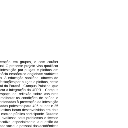
venção em grupos, e com caráter
. O presente projeto visa qualificar
infestação por pulgas e piolhos em
 sócio-econômico englobam variáveis
s. A educação sanitária, através de
festações por pulgas e piolhos, neste
ral do Paraná - Campus Palotina, que
scar a integração da UFPR – Campus
espaço de reflexão sobre assuntos
 melhorar as condições de saúde e
elacionadas à prevenção da infestação
tradas palestras para 496 alunos e 25
alestras foram desenvolvidas em dois
com do público participante. Durante
, avaliasse seus problemas e tivesse
focaliza, especialmente, a questão da
idade social e pessoal dos acadêmicos