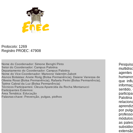
Protocolo: 1269
Registro PROEC: 47908
Pesquis
Nome do Coordenador: Simone Benghi Pinto
Setor do Coordenador: Campus Palotina
multidis
Departamento do Coordenador: Campus Palotina
agentes
Nome do Vice-Coordenador: Marivone Valentim Zabott
humanos 
Alunos Bolsistas: Anete Rorig (Bolsa Permanência), Daiane Vanessa de
Oliveira Rossi (Bolsa Permanência), Rafaela Perini (Bolsa Permanência),
que infl
Tairine Cabral da Luz (Bolsa Permanência)
informaç
Técnicos Participantes: Cleuza Aparecida da Rocha Montanucci
sentido,
Participantes Externos:
partici
Área Temática: Educação
Palavras-chave: Prevenção, pulgas, piolhos
Palotin
relacio
aprendiz
por pulg
professo
módulos,
as pales
subsídio
extensão