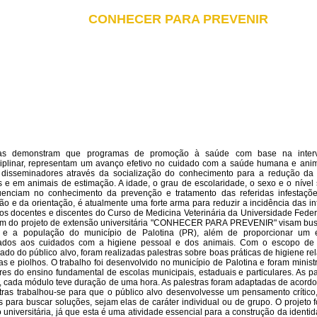
CONHECER PARA PREVENIR
as demonstram que programas de promoção à saúde com base na inter
ciplinar, representam um avanço efetivo no cuidado com a saúde humana e animal
 disseminadores através da socialização do conhecimento para a redução da 
e em animais de estimação. A idade, o grau de escolaridade, o sexo e o nível
uenciam no conhecimento da prevenção e tratamento das referidas infestaçõe
ão e da orientação, é atualmente uma forte arma para reduzir a incidência das in
 os docentes e discentes do Curso de Medicina Veterinária da Universidade Fede
pam do projeto de extensão universitária "CONHECER PARA PREVENIR" visam bu
a e a população do município de Palotina (PR), além de proporcionar um 
nados aos cuidados com a higiene pessoal e dos animais. Com o escopo de
ado do público alvo, foram realizadas palestras sobre boas práticas de higiene r
as e piolhos. O trabalho foi desenvolvido no município de Palotina e foram minis
res do ensino fundamental de escolas municipais, estaduais e particulares. As p
 cada módulo teve duração de uma hora. As palestras foram adaptadas de acordo 
tras trabalhou-se para que o público alvo desenvolvesse um pensamento crítico
s para buscar soluções, sejam elas de caráter individual ou de grupo. O projeto 
 universitária, já que esta é uma atividade essencial para a construção da ident