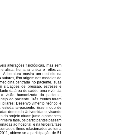
eis alterações fisiológicas, mas sem
lista, humana crítica e reflexiva,
 A literatura mostra um declínio na
o autores, têm origem nos modelos de
medicina centrada no paciente, suas
m situações de pressão, estresse e
tudante da área de saúde uma vivência
ar a visão humanizada do paciente,
ejo do paciente. Três frentes foram
 pilares: Desenvolvimento teórico e
s estudante-paciente. Esse modo de
adas dentro da Universidade, visando
es do projeto atuam junto a pacientes,
primeira fase, os participantes passam
onadas ao hospital, e na terceira fase
esentados filmes relacionados ao tema
011, obteve-se a participação de 51