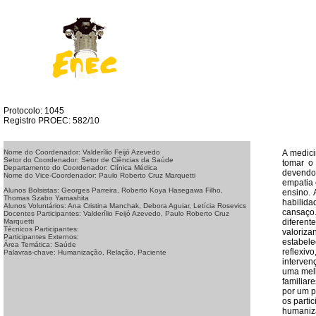
Protocolo: 1045
Registro PROEC: 582/10
A medici
Nome do Coordenador: Valderílio Feijó Azevedo
Setor do Coordenador: Setor de Ciências da Saúde
tomar o
Departamento do Coordenador: Clínica Médica
devendo 
Nome do Vice-Coordenador: Paulo Roberto Cruz Marquetti
empatia 
Alunos Bolsistas: Georges Parreira, Roberto Koya Hasegawa Filho,
ensino. 
Thomas Szabo Yamashita
habilid
Alunos Voluntários: Ana Cristina Manchak, Debora Aguiar, Letícia Rosevics
cansaço.
Docentes Participantes: Valderílio Feijó Azevedo, Paulo Roberto Cruz
diferen
Marquetti
Técnicos Participantes:
valoriza
Participantes Externos:
estabele
Área Temática: Saúde
reflexi
Palavras-chave: Humanização, Relação, Paciente
interven
uma melh
familiar
por um p
os parti
humaniza