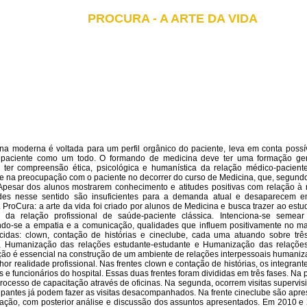
PROCURA - A ARTE DA VIDA
na moderna é voltada para um perfil orgânico do paciente, leva em conta possív
 paciente como um todo. O formando de medicina deve ter uma formação genera
ter compreensão ética, psicológica e humanística da relação médico-paciente.
e na preocupação com o paciente no decorrer do curso de Medicina, que, segund
Apesar dos alunos mostrarem conhecimento e atitudes positivas com relação à 
ades nesse sentido são insuficientes para a demanda atual e desaparecem e
 ProCura: a arte da vida foi criado por alunos de Medicina e busca trazer ao es
te da relação profissional de saúde-paciente clássica. Intenciona-se seme
ndo-se a empatia e a comunicação, qualidades que influem positivamente no man
cidas: clown, contação de histórias e cineclube, cada uma atuando sobre três
vo, Humanização das relações estudante-estudante e Humanização das relaçõe
ção é essencial na construção de um ambiente de relações interpessoais humaniz
or realidade profissional. Nas frentes clown e contação de histórias, os integrant
es e funcionários do hospital. Essas duas frentes foram divididas em três fases. Na 
rocesso de capacitação através de oficinas. Na segunda, ocorrem visitas supervisi
cipantes já podem fazer as visitas desacompanhados. Na frente cineclube são apr
ção, com posterior análise e discussão dos assuntos apresentados. Em 2010 e 2