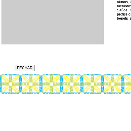
alunos, 
membros 
Saúde. O
profiss
benefici