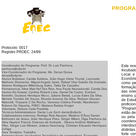
PROGRA
Protocolo: 0017
Registro PROEC: 24/99
Este res
Coordenador do Programa: Prof. Dr. Luiz Panhoca
panhoca@ufpr.br
Incubado
Vice-Coordenador do Programa: Ms. Denys Dozsa
Local e
denys@ufpr.br
Econômic
Alunos Bolsistas: Camila Soldera, João Hugo Vieira Thomé, Leonardo
Mathoso Shtorache, Miguel Angelo Jarek, Rafael Vitor Galvão De Andrade,
como per
Simone Rodrigues Wiltenburg Sales, Talita De Carvalho
formação
Permanencia: Aline Mari Huf Dos Reis. Ana Paula Neuradonski, Camila Dos
das orie
Santos Do Amaral, Cynthia Roberti Lima, Daniel De Castro, Everton
ensino, 
Bortolini, Gustavo Henrique Mocci, Juliane Bielak, Lucas Sales Da Silva,
Michele Trombin De Souza, Ricardo Antonio Da Silva, Robson Giovani
de Estud
Malucelli, Thayane C Da Rocha, Vanessa Cristina Protski, Wanderson
proficio
Rubens De Siqueira, PIBIC: Mariana Batista Kruger
"Program
Voluntaria: Debora Carla Pradella,
estão de
Técnicos Administrativos: Dante Luiz Zech dante@ufpr.br
Colaboradores externos: Rodrigo Reis Navarro; Marlene D'Ároz Daniel
ou pela
Bethoven de Jesus, João Henrique Pires, Sérgio Wikert, Olga Panhoca da
coorden
Silva Hayrton Francis Ximenes de Andrade , Silvano Antônio Mallmann
interdis
Filho, Sérgio Luiz Winkert, Juliana Noschang, Christian Eduardo Henríquez
Zuñiga
distinta
Área Temática: Trabalho
forte c
Palavras-chave: Incubadora Tecnológica de cooperativas, Economia