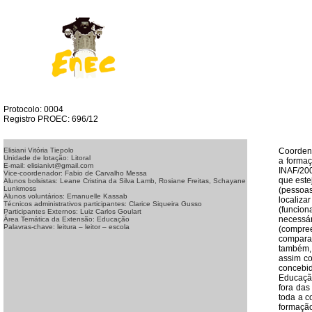
Protocolo: 0004
Registro PROEC: 696/12
Coordena
Elisiani Vitória Tiepolo
Unidade de lotação: Litoral
a formaç
E-mail: elisianivt@gmail.com
INAF/200
Vice-coordenador: Fabio de Carvalho Messa
que este
Alunos bolsistas: Leane Cristina da Silva Lamb, Rosiane Freitas, Schayane
Lunkmoss
(pessoas
Alunos voluntários: Emanuelle Kassab
localiza
Técnicos administrativos participantes: Clarice Siqueira Gusso
(funcio
Participantes Externos: Luiz Carlos Goulart
necessá
Área Temática da Extensão: Educação
Palavras-chave: leitura – leitor – escola
(compree
comparan
também, 
assim co
concebi
Educação
fora das
toda a c
formação