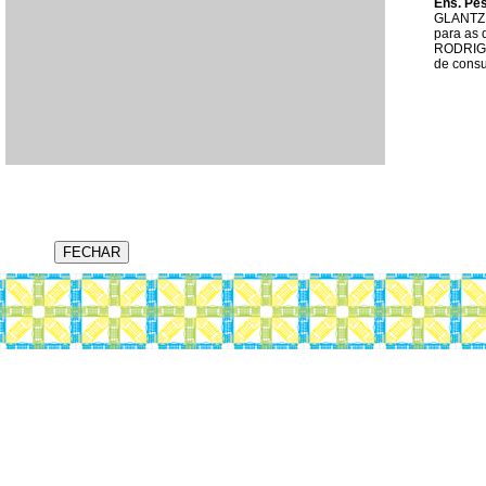
Ens. Pes
GLANTZ, 
para as 
RODRIGU
de cons