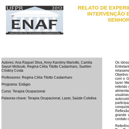
RELATO DE EXPERI
INTERVENÇÃO E
SENHOR
Autores: Ana Raquel Silva, Anny Karoliny Mariotto, Camila
Os idoso
Sayuri Motizuki, Regina Célia Titotto Castanharo, Suellen
Entreta
Cristiny Costa
relaxam
Objetivo
Professores: Regina Célia Titotto Castanharo
com o G
lazer. M
Programa: Estágio
referido
alimenta
Curso: Terapia Ocupacional
usuária
Palavras-chave: Terapia Ocupacional, Lazer, Saúde Coletiva
autocuid
particip
conquist
Reflexão
grande v
contato 
Referên