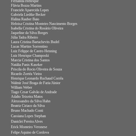
Fernanda Henrique
Flávia Bozza Martins
Franciele Aparecida Lopes
Gabriela Liedtke Becker
Halina Rauber Baio
Heloisa Cristina Monteiro Nascimento Borges
Isabella Cristina do Rosário Oliveira
Jaqueline da Silva Borges
Júlia Tadra Ribeiro
Laura Cristina Bartachevits Budel
Lucas Martins Sorrentino
Luiz Felippe de Castro Henning
Luiz Henrique Champoski
Marcia Cristina dos Santos
Natália Panis Kaseker
Priscila do Rocio Oliveira de Souza
Ricardo Zortéa Vieira
Henrique Leonardo Ruchaud Corrêa
Walmir José Braga de Faria Júnior
William Weber
Tiago Cesar Galvão de Andrade
Adalto Teixeira Matos
Alexssandro da Silva Hahn
Beatriz Ciriaco da Silva
Bruno Machado Conti
Cassiana Lopes Stephan
Daniclei Pereira Alves
Erick Monteiro Veronese
Felipe Aquino de Cordova