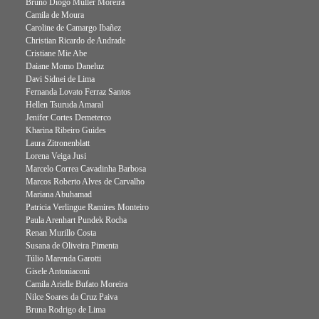
Bruno Diogo Müller Moreira
Camila de Moura
Caroline de Camargo Ibañez
Christian Ricardo de Andrade
Cristiane Mie Abe
Daiane Momo Daneluz
Davi Sidnei de Lima
Fernanda Lovato Ferraz Santos
Hellen Tsuruda Amaral
Jenifer Cortes Demeterco
Kharina Ribeiro Guides
Laura Zitronenblatt
Lorena Veiga Jusi
Marcelo Correa Cavadinha Barbosa
Marcos Roberto Alves de Carvalho
Mariana Abuhamad
Patricia Verlingue Ramires Monteiro
Paula Arenhart Pundek Rocha
Renan Murillo Costa
Susana de Oliveira Pimenta
Túlio Marenda Garotti
Gisele Antoniaconi
Camila Arielle Bufato Moreira
Nilce Soares da Cruz Paiva
Bruna Rodrigo de Lima