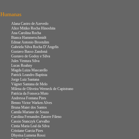
s Humanas
Alana Castro de Azevedo
Alice Mitiko Rocha Hinoshita
Ana Carolina Rocha
Bianca Hammerschmidt
Edmar Antonio Brostulim
Gabriela Silva Rocha D’Angelis
Gustavo Basso Zandoná
Gustavo de Godoy e Silva
Jules Ventura Silva
Lucas Roahny
Magda Luiza Mascarello
Patrick Leandro Baptista
Jorge Luiz Santana
Vágner Santana de Melo
Milena de Oliveira Werneck de Capistrano
Patrícia da Fonseca Muto
Andressa Fontana Pires
Benno Victor Warken Alves
Bruna Maier dos Santos
Camila Mariane de Souza
Carolina Fernandes Zatorre Fileno
Cassio Stanczyk Carvalho
Cintia Maria Leal da Silva
Cristiane Garcia Pires
Dhyeisa Lumena Rossi