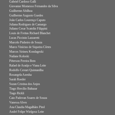
Gabriel Cardoso Galli
Giovanne Momesso Fernandes da Silva
Guilherme Abilhoa
Guilherme Augusto Guedes
João Carlos Lourenço Caputo
Juliana Rodrigues de Camargo
Juliano Cesar Scatolin Filippini
Louis de Freitas Richard Blanchet
Lucas Piccinin Lazzaretti
Marcelo Pinheiro de Souza
Marco Vinícius de Siqueira Côrtes
Marcos Sirineu Kondageski
Nailane Koloski
Péterson Pereira Bem
Rafael de Araújo e Viana Leite
Rodolfo Cestari Quintanilha
Rosangela Azenha
Sarah Roeder
Suzan Cristina dos Anjos
Tiago Hercílio Baltazar
Tiago Rickli
Caio Padovan Soares de Souza
Vanessa Alves
Ana Claudia Magalhães Pitol
André Felipe Wielgosz Leite