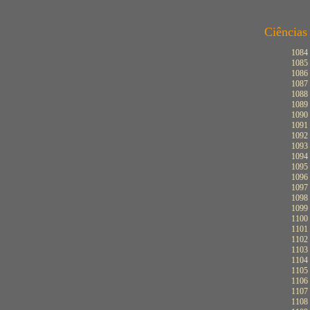
Ciência
1084
1085
1086
1087
1088
1089
1090
1091
1092
1093
1094
1095
1096
1097
1098
1099
1100
1101
1102
1103
1104
1105
1106
1107
1108