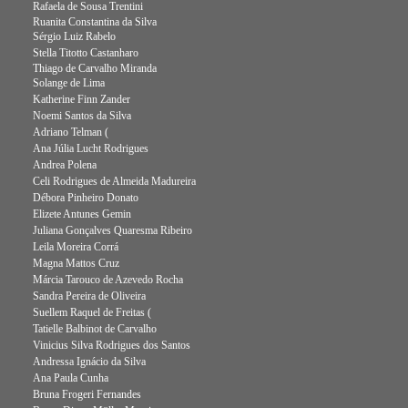
Rafaela de Sousa Trentini
Ruanita Constantina da Silva
Sérgio Luiz Rabelo
Stella Titotto Castanharo
Thiago de Carvalho Miranda
Solange de Lima
Katherine Finn Zander
Noemi Santos da Silva
Adriano Telman (
Ana Júlia Lucht Rodrigues
Andrea Polena
Celi Rodrigues de Almeida Madureira
Débora Pinheiro Donato
Elizete Antunes Gemin
Juliana Gonçalves Quaresma Ribeiro
Leila Moreira Corrá
Magna Mattos Cruz
Márcia Tarouco de Azevedo Rocha
Sandra Pereira de Oliveira
Suellem Raquel de Freitas (
Tatielle Balbinot de Carvalho
Vinicius Silva Rodrigues dos Santos
Andressa Ignácio da Silva
Ana Paula Cunha
Bruna Frogeri Fernandes