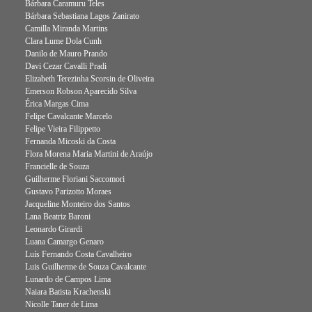
Bárbara Caramuru Teles
Bárbara Sebastiana Lagos Zanirato
Camilla Miranda Martins
Clara Lume Dola Cunh
Danilo de Mauro Prando
Davi Cezar Cavalli Pradi
Elizabeth Terezinha Scorsin de Oliveira
Emerson Robson Aparecido Silva
Érica Margas Cima
Felipe Cavalcante Marcelo
Felipe Vieira Filippetto
Fernanda Micoski da Costa
Flora Morena Maria Martini de Araújo
Francielle de Souza
Guilherme Floriani Saccomori
Gustavo Parizotto Moraes
Jacqueline Monteiro dos Santos
Lana Beatriz Baroni
Leonardo Girardi
Luana Camargo Genaro
Luís Fernando Costa Cavalheiro
Luis Guilherme de Souza Cavalcante
Lunardo de Campos Lima
Naiara Batista Krachenski
Nicolle Taner de Lima