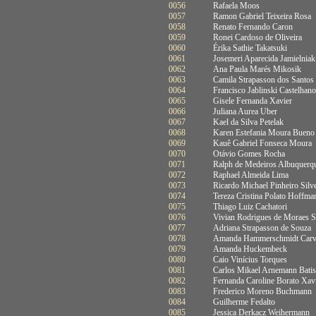
0056
Rafaela Moos
0057
Ramon Gabriel Teixeira Rosa
0058
Renato Fernando Caron
0059
Ronei Cardoso de Oliveira
0060
Érika Sathie Takatsuki
0061
Josemeri Aparecida Jamielniak
0062
Ana Paula Marés Mikosik
0063
Camila Strapasson dos Santos
0064
Francisco Jablinski Castelhano
0065
Gisele Fernanda Xavier
0066
Juliana Aurea Uber
0067
Kael da Silva Petelak
0068
Karen Estefania Moura Bueno
0069
Kauê Gabriel Fonseca Moura
0070
Otávio Gomes Rocha
0071
Ralph de Medeiros Albuquerq
0072
Raphael Almeida Lima
0073
Ricardo Michael Pinheiro Silve
0074
Tereza Cristina Polato Hoffma
0075
Thiago Luiz Cachatori
0076
Vivian Rodrigues de Moraes S
0077
Adriana Strapasson de Souza
0078
Amanda Hammerschmidt Carv
0079
Amanda Huckembeck
0080
Caio Vinícius Torques
0081
Carlos Mikael Arnemann Batis
0082
Fernanda Caroline Borato Xav
0083
Frederico Moreno Buchmann
0084
Guilherme Fedalto
0085
Jessica Derkacz Weihermann