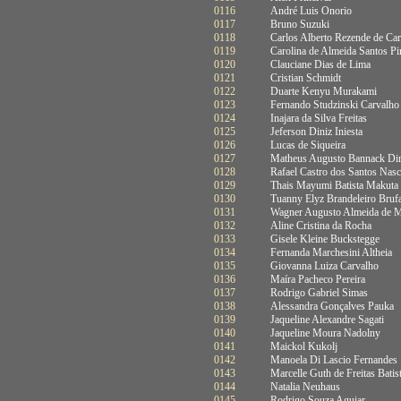
0116
André Luis Onorio
0117
Bruno Suzuki
0118
Carlos Alberto Rezende de Car
0119
Carolina de Almeida Santos Pin
0120
Clauciane Dias de Lima
0121
Cristian Schmidt
0122
Duarte Kenyu Murakami
0123
Fernando Studzinski Carvalho
0124
Inajara da Silva Freitas
0125
Jeferson Diniz Iniesta
0126
Lucas de Siqueira
0127
Matheus Augusto Bannack Di
0128
Rafael Castro dos Santos Nas
0129
Thais Mayumi Batista Makuta
0130
Tuanny Elyz Brandeleiro Brufa
0131
Wagner Augusto Almeida de 
0132
Aline Cristina da Rocha
0133
Gisele Kleine Buckstegge
0134
Fernanda Marchesini Altheia
0135
Giovanna Luiza Carvalho
0136
Maíra Pacheco Pereira
0137
Rodrigo Gabriel Simas
0138
Alessandra Gonçalves Pauka
0139
Jaqueline Alexandre Sagati
0140
Jaqueline Moura Nadolny
0141
Maickol Kukolj
0142
Manoela Di Lascio Fernandes
0143
Marcelle Guth de Freitas Batis
0144
Natalia Neuhaus
0145
Rodrigo Souza Aguiar