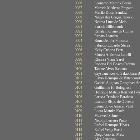
0086
Leonardo Mairink Barão
0087
Marcela Mederos Fregatto
0088
Murilo Ducat Semkiw
0089
Nádya das Graças Janoski
0090
Neilma Lima de Melo
0091
Patricia Hillebrandt
0092
Renata Floriano da Cunha
0093
Renato Leandro
0094
Bruna Jenifer Fonseca
0095
Fabrício Eduardo Sterza
0096
Kelly Cristina Ferri
0097
Pâmela Andressa Lunelli
0098
Rhaíssa Viana Sarot
0099
Roberta Dal Bosco Carletto
0100
Tatiane Alves Santana
0101
Crystiane Keyko Sakakibara B
0102
Flávio Henrique de Bittencour
0103
Gabriel Augusto Gonçalves So
0104
Guilherme H. Bolognesi
0105
Henrique Mateus Reichert Fer
0106
Larissa Trindade Barabasz
0107
Leandro Bispo de Oliveira
0108
Leonardo de Amaral Vidal
0109
Lucas Manika Koeb
0110
Maxwell Schner
0111
Nicolly Ferreira Pinto
0112
Rafael Henrique Tibães
0113
Rafael Veiga Pocai
0114
Diego Gabriel Metz
0115
Alex Princival