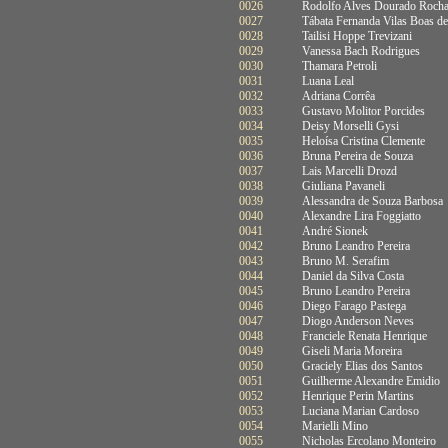
0026
Rodolfo Alves Dourado Roch
0027
Tábata Fernanda Vilas Boas d
0028
Tailisi Hoppe Trevizani
0029
Vanessa Bach Rodrigues
0030
Thamara Petroli
0031
Luana Leal
0032
Adriana Corrêa
0033
Gustavo Molitor Porcides
0034
Deisy Morselli Gysi
0035
Heloísa Cristina Clemente
0036
Bruna Pereira de Souza
0037
Lais Marcelli Drozd
0038
Giuliana Pavaneli
0039
Alessandra de Souza Barbosa
0040
Alexandre Lira Foggiatto
0041
André Sionek
0042
Bruno Leandro Pereira
0043
Bruno M. Serafim
0044
Daniel da Silva Costa
0045
Bruno Leandro Pereira
0046
Diego Farago Pastega
0047
Diogo Anderson Neves
0048
Franciele Renata Henrique
0049
Giseli Maria Moreira
0050
Graciely Elias dos Santos
0051
Guilherme Alexandre Emidio
0052
Henrique Perin Martins
0053
Luciana Marian Cardoso
0054
Marielli Mino
0055
Nicholas Ercolano Monteiro