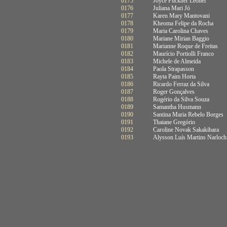
0175
Joyce Fuckner Leonel
0176
Juliana Mari Jó
0177
Karen Mary Mantovani
0178
Kheoma Felipe da Rocha
0179
Maria Carolina Chaves
0180
Mariane Mirian Baggio
0181
Marianne Roque de Freitas
0182
Maurício Portiolli Franco
0183
Michele de Almeida
0184
Paola Strapasson
0185
Rayta Paim Horta
0186
Ricardo Ferraz da Silva
0187
Roger Gonçalves
0188
Rogério da Silva Souza
0189
Samantha Husmann
0190
Santina Maria Rebelo Borges
0191
Thaiane Gregório
0192
Caroline Novak Sakakibara
0193
Alysson Luís Martins Narloch