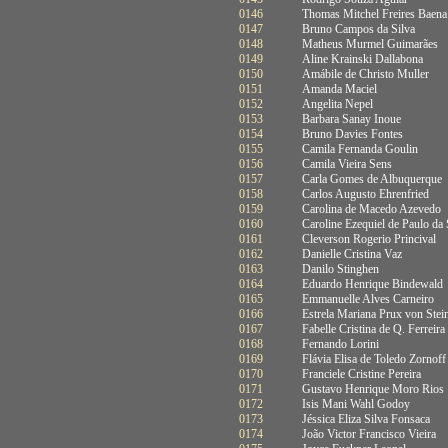
0146
Thomas Mitchel Freires Baena
0147
Bruno Campos da Silva
0148
Matheus Murmel Guimarães
0149
Aline Krainski Dallabona
0150
Amábile de Christo Muller
0151
Amanda Maciel
0152
Angelita Nepel
0153
Barbara Sanay Inoue
0154
Bruno Davies Fontes
0155
Camila Fernanda Goulin
0156
Camila Vieira Sens
0157
Carla Gomes de Albuquerque
0158
Carlos Augusto Ehrenfried
0159
Carolina de Macedo Azevedo
0160
Caroline Ezequiel de Paulo da 
0161
Cleverson Rogerio Princival
0162
Danielle Cristina Vaz
0163
Danilo Stinghen
0164
Eduardo Henrique Bindewald
0165
Emmanuelle Alves Carneiro
0166
Estrela Mariana Prux von Stei
0167
Fabelle Cristina de Q. Ferreira
0168
Fernando Lorini
0169
Flávia Elisa de Toledo Zornoff
0170
Franciele Cristine Pereira
0171
Gustavo Henrique Moro Rios
0172
Isis Mani Wahl Godoy
0173
Jéssica Eliza Silva Fonsaca
0174
João Victor Francisco Vieira