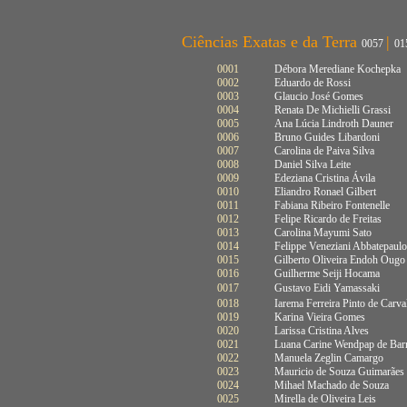
Ciências Exatas e da Terra
|
0057
01
0001
Débora Merediane Kochepka
0002
Eduardo de Rossi
0003
Glaucio José Gomes
0004
Renata De Michielli Grassi
0005
Ana Lúcia Lindroth Dauner
0006
Bruno Guides Libardoni
0007
Carolina de Paiva Silva
0008
Daniel Silva Leite
0009
Edeziana Cristina Ávila
0010
Eliandro Ronael Gilbert
0011
Fabiana Ribeiro Fontenelle
0012
Felipe Ricardo de Freitas
0013
Carolina Mayumi Sato
0014
Felippe Veneziani Abbatepaulo
0015
Gilberto Oliveira Endoh Ougo
0016
Guilherme Seiji Hocama
0017
Gustavo Eidi Yamassaki
0018
Iarema Ferreira Pinto de Carva
0019
Karina Vieira Gomes
0020
Larissa Cristina Alves
0021
Luana Carine Wendpap de Bar
0022
Manuela Zeglin Camargo
0023
Mauricio de Souza Guimarães 
0024
Mihael Machado de Souza
0025
Mirella de Oliveira Leis