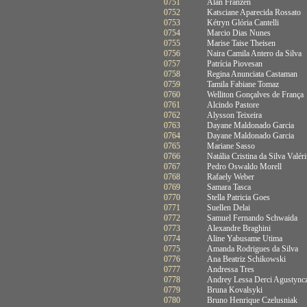
0751
Alan Franzen
0752
Katsciane Aparecida Rossato
0753
Kétryn Glória Cantelli
0754
Marcio Dias Nunes
0755
Marise Taise Theisen
0756
Naira Camila Antero da Silva
0757
Patrícia Piovesan
0758
Regina Anunciata Castaman
0759
Tamila Fabiane Tomaz
0760
Welliton Gonçalves de França
0761
Alcindo Pastore
0762
Alysson Teixeira
0763
Dayane Maldonado Garcia
0764
Dayane Maldonado Garcia
0765
Mariane Sasso
0766
Natália Cristina da Silva Valér
0767
Pedro Oswaldo Morell
0768
Rafaely Weber
0769
Samara Tasca
0770
Stella Patricia Goes
0771
Suellen Delai
0772
Samuel Fernando Schwaida
0773
Alexandre Braghini
0774
Aline Yabusame Utima
0775
Amanda Rodrigues da Silva
0776
Ana Beatriz Schikowski
0777
Andressa Tres
0778
Andrey Lessa Derci Agustync
0779
Bruna Kovalsyki
0780
Bruno Henrique Czelusniak