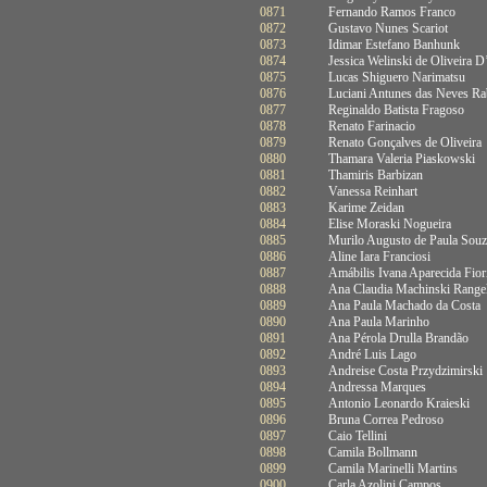
0871
Fernando Ramos Franco
0872
Gustavo Nunes Scariot
0873
Idimar Estefano Banhunk
0874
Jessica Welinski de Oliveira D
0875
Lucas Shiguero Narimatsu
0876
Luciani Antunes das Neves Ra
0877
Reginaldo Batista Fragoso
0878
Renato Farinacio
0879
Renato Gonçalves de Oliveira
0880
Thamara Valeria Piaskowski
0881
Thamiris Barbizan
0882
Vanessa Reinhart
0883
Karime Zeidan
0884
Elise Moraski Nogueira
0885
Murilo Augusto de Paula Souz
0886
Aline Iara Franciosi
0887
Amábilis Ivana Aparecida Fior
0888
Ana Claudia Machinski Range
0889
Ana Paula Machado da Costa
0890
Ana Paula Marinho
0891
Ana Pérola Drulla Brandão
0892
André Luis Lago
0893
Andreise Costa Przydzimirski
0894
Andressa Marques
0895
Antonio Leonardo Kraieski
0896
Bruna Correa Pedroso
0897
Caio Tellini
0898
Camila Bollmann
0899
Camila Marinelli Martins
0900
Carla Azolini Campos