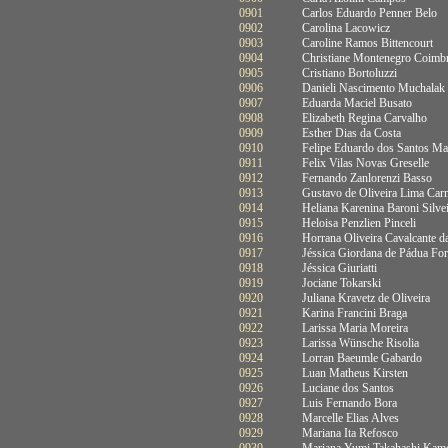
0901
Carlos Eduardo Penner Belo
0902
Carolina Lacowicz
0903
Caroline Ramos Bittencourt
0904
Christiane Montenegro Coimb
0905
Cristiano Bortoluzzi
0906
Danieli Nascimento Muchalak
0907
Eduarda Maciel Busato
0908
Elizabeth Regina Carvalho
0909
Esther Dias da Costa
0910
Felipe Eduardo dos Santos Ma
0911
Felix Vilas Novas Greselle
0912
Fernando Zanlorenzi Basso
0913
Gustavo de Oliveira Lima Car
0914
Heliana Karenina Baroni Silve
0915
Heloisa Penzlien Pinceli
0916
Horrana Oliveira Cavalcante d
0917
Jéssica Giordana de Pádua Fo
0918
Jéssica Giuriatti
0919
Jociane Tokarski
0920
Juliana Kravetz de Oliveira
0921
Karina Francini Braga
0922
Larissa Maria Moreira
0923
Larissa Wünsche Risolia
0924
Lorran Baeumle Gabardo
0925
Luan Matheus Kirsten
0926
Luciane dos Santos
0927
Luis Fernando Bora
0928
Marcelle Elias Alves
0929
Mariana Ita Refosco