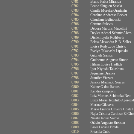
0781
Bruno Palka Miranda
0782
Bruno Shigueu Sasaki
0783
Camile Moreira Ormianin
0784
Caroline Andressa Becker
0785
Claudiane Belinovski
0786
Cristina Sulevis
0787
Débora Martins Mucellini
0788
Deyles Adenel Schmitt Alves
0789
Diellen Lydia Rothbarth
0790
Ecléia Alexandra P. B. Salles
0791
Eloísa Rodycz de Christo
0792
Evelyn Takahashi Lipinski
0793
Gabriela Santos
0794
Guilherme Augusto Simon
0795
Hilana Louise Hadlich
0796
Igor Kiyoshi Takashina
0797
Jaqueline Dranka
0798
Jennifer Viezzer
0799
Jéssica Machado Soares
0800
Kaline G dos Santos
0801
Kendra Zamproni
0802
Luiz Martins Schimitka Neto
0803
Luiza Maria Teóphilo Apareci
0804
Marina Gilaverte
0805
Mário Enilton Oliveira Costa F
0806
Najla Cristina Cardoso El Gho
0807
Natália Rossi Saloio
0808
Otávio Augusto Bressan
0809
Paola Larissa Breda
0810
Priscilla Cubo