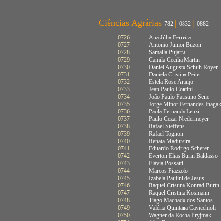
Ciências Agrárias
|
|
782
0832
0882
0726
Ana Júlia Ferreira
0727
Antonio Junior Buzon
0728
Samaila Pujarra
0729
Camila Cecilia Martin
0730
Daniel Augusto Schuh Royer
0731
Daniela Cristina Peiter
0732
Estela Rose Araujo
0733
Jean Paulo Contini
0734
João Paulo Faustino Sene
0735
Jorge Minor Fernandes Inagak
0736
Paola Fernanda Lenzi
0737
Paulo Cezar Niedermeyer
0738
Rafael Steffens
0739
Rafael Tognon
0740
Renata Madureira
0741
Eduardo Rodrigo Scherer
0742
Everton Elias Burin Baldasso
0743
Flávia Possatti
0744
Marcos Piazzolo
0745
Izabela Paulini de Jesus
0746
Raquel Cristina Konrad Burin
0747
Raquel Cristina Kosmann
0748
Tiago Machado dos Santos
0749
Valéria Quintana Cavicchioli
0750
Wagner da Rocha Pryjmak