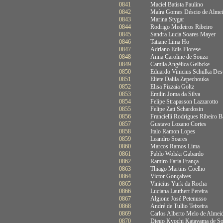
0841
Maciel Batista Paulino
0842
Maíra Gomes Déscio de Alme
0843
Marina Stygar
0844
Rodrigo Medeiros Ribeiro
0845
Sandra Lucia Soares Mayer
0846
Tatiane Lima Ho
0847
Adriano Edis Fiorese
0848
Anna Caroline de Souza
0849
Camila Angélica Gelbcke
0850
Eduardo Vinicius Schulka Des
0851
Eliete Dalila Zepechouka
0852
Elisa Pizzaia Goltz
0853
Emilin Joma da Silva
0854
Felipe Strapasson Lazzarotto
0855
Felipe Zatt Schardosin
0856
Francielli Rodrigues Ribeiro Ba
0857
Gustavo Lozano Cortes
0858
Italo Ramon Lopes
0859
Leandro Soares
0860
Marcos Ramos Lima
0861
Pablo Wolski Gabardo
0862
Ramiro Faria França
0863
Thiago Martins Coelho
0864
Victor Gonçalves
0865
Vinicius Yurk da Rocha
0866
Luciana Lauthert Pereira
0867
Algione José Petenusso
0868
André de Tullio Teixeira
0869
Carlos Alberto Melo de Almei
0870
Diego Kyochi Katayama de S