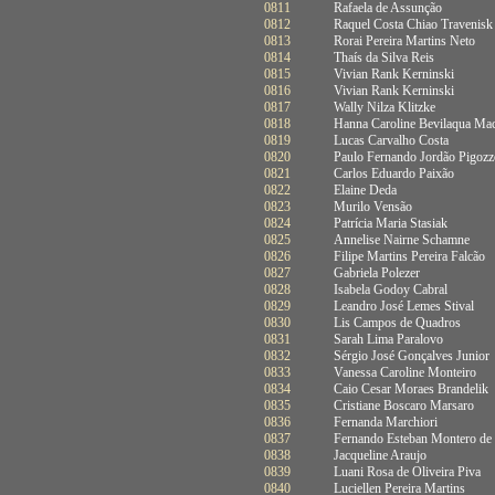
0811
Rafaela de Assunção
0812
Raquel Costa Chiao Travenisk
0813
Rorai Pereira Martins Neto
0814
Thaís da Silva Reis
0815
Vivian Rank Kerninski
0816
Vivian Rank Kerninski
0817
Wally Nilza Klitzke
0818
Hanna Caroline Bevilaqua Ma
0819
Lucas Carvalho Costa
0820
Paulo Fernando Jordão Pigozz
0821
Carlos Eduardo Paixão
0822
Elaine Deda
0823
Murilo Vensão
0824
Patrícia Maria Stasiak
0825
Annelise Nairne Schamne
0826
Filipe Martins Pereira Falcão
0827
Gabriela Polezer
0828
Isabela Godoy Cabral
0829
Leandro José Lemes Stival
0830
Lis Campos de Quadros
0831
Sarah Lima Paralovo
0832
Sérgio José Gonçalves Junior
0833
Vanessa Caroline Monteiro
0834
Caio Cesar Moraes Brandelik
0835
Cristiane Boscaro Marsaro
0836
Fernanda Marchiori
0837
Fernando Esteban Montero de 
0838
Jacqueline Araujo
0839
Luani Rosa de Oliveira Piva
0840
Luciellen Pereira Martins