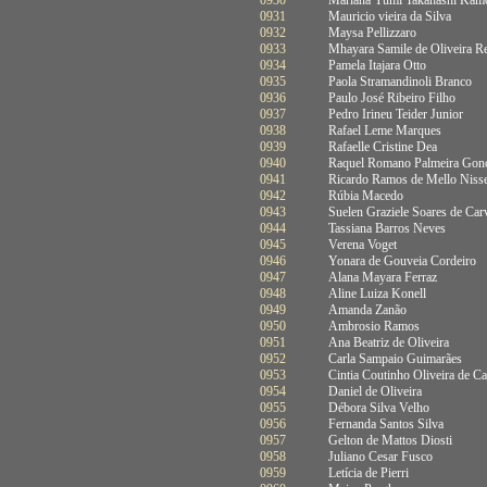
0930
Mariana Yumi Takahashi Kam
0931
Mauricio vieira da Silva
0932
Maysa Pellizzaro
0933
Mhayara Samile de Oliveira R
0934
Pamela Itajara Otto
0935
Paola Stramandinoli Branco
0936
Paulo José Ribeiro Filho
0937
Pedro Irineu Teider Junior
0938
Rafael Leme Marques
0939
Rafaelle Cristine Dea
0940
Raquel Romano Palmeira Gonç
0941
Ricardo Ramos de Mello Niss
0942
Rúbia Macedo
0943
Suelen Graziele Soares de Car
0944
Tassiana Barros Neves
0945
Verena Voget
0946
Yonara de Gouveia Cordeiro
0947
Alana Mayara Ferraz
0948
Aline Luiza Konell
0949
Amanda Zanão
0950
Ambrosio Ramos
0951
Ana Beatriz de Oliveira
0952
Carla Sampaio Guimarães
0953
Cintia Coutinho Oliveira de Ca
0954
Daniel de Oliveira
0955
Débora Silva Velho
0956
Fernanda Santos Silva
0957
Gelton de Mattos Diosti
0958
Juliano Cesar Fusco
0959
Letícia de Pierri