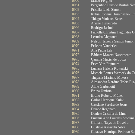
0960
Maico Pergher
0961
Pergentino Luiz de Bortoli Ne
0962
Priscila Luzia Simon
0963
Rubia Luciane Dominschek L
0964
Thiago Vinicius Reiter
0965
Ariane Figueiredo
0966
Rodrigo Jachuk
0967
Fabiolla Christine Fagundes 
0968
Leandro Alegransi
0969
Nelson Teixeira Santos Junior
0970
Erikson Vanderlei
0971
Ana Paula Leh
0972
Bárbara Mazetti Nascimento
0973
Camilla Maciel de Souza
0974
Érica Yuri Fujimura
0975
Luciana Helena Kowalski
0976
Michele Pontes Werneck do C
0977
Thayana Marinho Mikosz
0978
Alessandra Nardina Trícia Ri
0979
Aline Garbellotti
0980
Bruna Umbria
0981
Bruno Roberto Müller
0982
Carlos Henrique Kulik
0983
Cassiane Pereira de Jesus
0984
Daiane Regonato
0985
Daniele Cristina de Lima
0986
Emanuela de Lourdes Smolins
0987
Giuliano Talys de Oliveira
0988
Gustavo Ascázubi Silva
0989
Gustavo Henrique Pedroso Sa