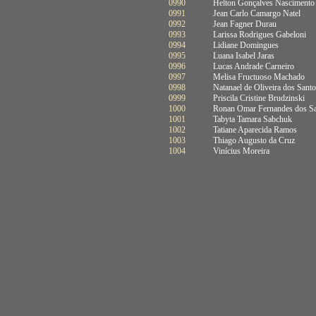
0990
Helton Gonçalves Nascimento
0991
Jean Carlo Camargo Natel
0992
Jean Fagner Durau
0993
Larissa Rodrigues Gabeloni
0994
Lidiane Domingues
0995
Luana Isabel Jaras
0996
Lucas Andrade Carneiro
0997
Melisa Fructuoso Machado
0998
Natanael de Oliveira dos Sant
0999
Priscila Cristine Brudzinski
1000
Ronan Omar Fernandes dos S
1001
Tabyta Tamara Sabchuk
1002
Tatiane Aparecida Ramos
1003
Thiago Augusto da Cruz
1004
Vinícius Moreira